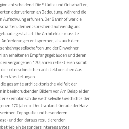
egion entscheidend. Die Städte und Ortschaften,
ierten oder verloren an Bedeutung, während die
n Aufschwung erfuhren. Der Bahnhof war die
rtschaften, dementsprechend aufwendig und
gebäude gestaltet. Die Architektur musste
 Anforderungen entsprechen, als auch dem
isenbahngesellschaften und der Einwohner
ahl an erhaltenen Empfangsgebäuden und deren
n den vergangenen 170 Jahren reflektieren somit
e die unterschiedlichen architektonischen Aus-
chen Vorstellungen.
 die gesamte architektonische Vielfalt der
 in beeindruckenden Bildern vor. Am Beispiel der
er exemplarisch die wechselvolle Geschichte der
enen 170 Jahre in Deutschland. Gerade der Harz
gsreichen Topografie und besonderen
nlage‹ und den daraus resultierenden
betrieb ein besonders interessantes