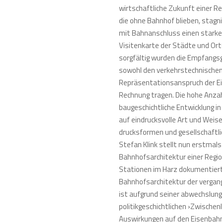
wirtschaftliche Zukunft einer R
die ohne Bahnhof blieben, stagn
mit Bahnanschluss einen starke
Visitenkarte der Städte und O
sorgfältig wurden die Empfangs
sowohl den verkehrstechnischen
Repräsentationsanspruch der E
Rechnung tragen. Die hohe Anz
baugeschichtliche Entwicklung i
auf eindrucksvolle Art und Weis
drucksformen und gesellschaftli
Stefan Klink stellt nun erstmals
Bahnhofsarchitektur einer Region
Stationen im Harz dokumentiert 
Bahnhofsarchitektur der vergang
ist aufgrund seiner abwechslun
politikgeschichtlichen ›Zwische
Auswirkungen auf den Eisenbahn